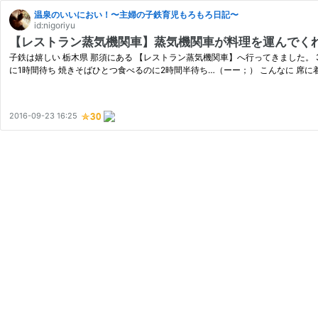
温泉のいいにおい！〜主婦の子鉄育児もろもろ日記〜
id:nigoriyu
【レストラン蒸気機関車】蒸気機関車が料理を運んでく
子鉄は嬉しい 栃木県 那須にある 【レストラン蒸気機関車】へ行ってきました。
に1時間待ち 焼きそばひとつ食べるのに2時間半待ち…（ーー；） こんなに 席
2016-09-23 16:25