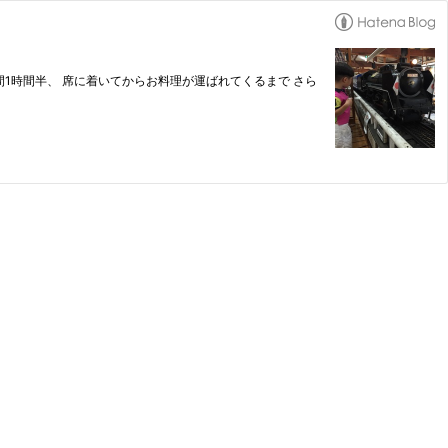
間1時間半、 席に着いてからお料理が運ばれてくるまで さら