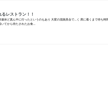
れるレストラン！！
 3連休ど真ん中に行ったというのもあり 大変の混雑具合で…く 席に着くまで待ち時
に着いてから待たされたお食…