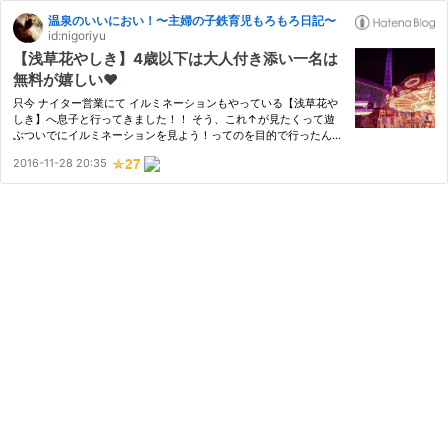
温泉のいいにおい！〜主婦の子鉄育児もろもろ日記〜
id:nigoriyu
【浅草花やしき】4歳以下は大人付き添い一名は
無料が嬉しい❤︎
只今 ナイター営業にて イルミネーションもやっている【浅草花や
しき】へ息子と行ってきました！！ そう、これ↑が見たくって遊
ぶついでにイルミネーションを見よう！ってのを目的で行ったんで
すが…18時前に入園していた方は一度退園し、イルミネーションを
2016-11-28 20:35
見るならば改めて入園料を支払わなければなりません！！日中営業
（…