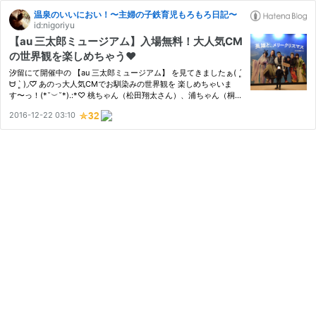
温泉のいいにおい！〜主婦の子鉄育児もろもろ日記〜
id:nigoriyu
【au 三太郎ミュージアム】入場無料！大人気CM
の世界観を楽しめちゃう❤︎
汐留にて開催中の 【au 三太郎ミュージアム】 を見てきましたぁ( ´͈
ᗨ `͈ )◞♡⃛ あのっ大人気CMでお馴染みの世界観を 楽しめちゃいま
す〜っ！(*˘︶˘*).:*♡ 桃ちゃん（松田翔太さん）、浦ちゃん（桐谷
健太さん）、金ちゃん（濱田岳さん）、かぐちゃん（有村架純さ
2016-12-22 03:10
ん）、乙ちゃん（菜々緒さん）、鬼ちゃん（菅田将暉さん）が…