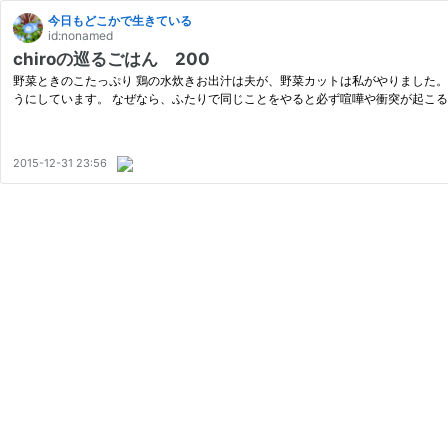
今日もどこかで生きている
id:nonamed
chiroの巡るごはん 200
野菜ときのこたっぷり 鶏の水炊きお出汁は夫が、野菜カットは私がやりました。
うにしています。 なぜなら、ふたりで同じことをやると必ず喧嘩や衝突が起こる
2015-12-31 23:56