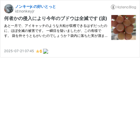
ノンキーjr.の好いとっと
id:nonkeyjr
何者かの侵入により今年のブドウは全滅です (涙)
あと一月で、アイキャッチのような大粒が収穫できるはずだったの
に、ほぼ全滅の被害です。 一瞬目を疑いましたが、この有様で
す。 袋を外そうともがいたのでしょうか？袋内に落ちた実が溜ま
って腐っています。 袋の取れた房は、実が一粒残らずなくなって
います。 ここ迄だとカラスの食害が真っ先に頭に浮かびました
が、で…
2025-07-21 07:45