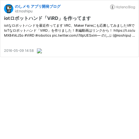
のしメモ アプリ開発ブログ
id:noshipu
iotロボットハンド「ViRD」を作ってます
iotなロボットハンドを最近作ってます VRC、Maker Faireにも応募してみましたVRで
IoTなロボットハンド「ViRD」を作りました！本編動画はリンクから！ https://t.co/u
MX84VcJSo #ViRD #robotics pic.twitter.com/i7dpUESxim— のしぷ (@noshipu) 2
016年4月30日 概要 インターネットを通して遠隔で操作することができるiotロ…
2016-05-09 14:58