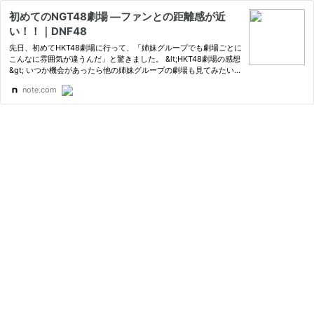
初めてのNGT48劇場 ―ファンとの距離感が近
い！！｜DNF48
先日、初めてHKT48劇場に行って、「姉妹グループでも劇場ごとに
こんなに雰囲気が違うんだ」と驚きました。 &lt;HKT48劇場の感想
&gt; いつか機会があったら他の姉妹グループの劇場も見てみたいな
と思っていたところ、ちょうど新潟出張があったので、ついでにN
note.com
GT48劇場に…