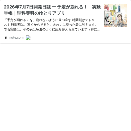
2026年7月7日開発日誌 ー 予定が崩れる！｜実験
手帳｜理科専科のゆとりアプリ
「予定が崩れる」を、崩れないように並べ直す 時間割はテトリ
ス！ 時間割は、遠くから見ると、きれいに整った表に見えます。
でも実際は、その表は毎週のように組み替えられています（特に小
学校は）。 年間で教える内容そのものは決まっています。何月に
note.com
何の実験をするか、大きな流れは動きません。動くのは「いつ・ど
の…