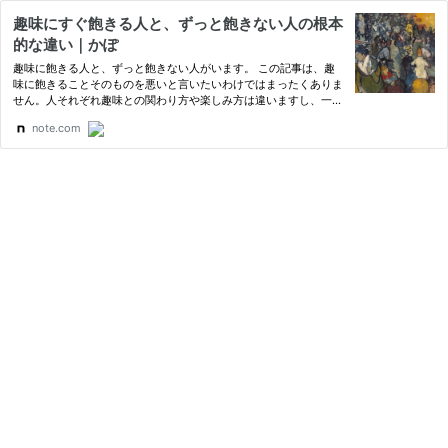
趣味にすぐ飽きる人と、ずっと飽きない人の根本
的な違い｜かぽ
趣味に飽きる人と、ずっと飽きない人がいます。 この記事は、趣
味に飽きることそのものを悪いと言いたいわけではまったくありま
せん。人それぞれ趣味との関わり方や楽しみ方は違いますし、一時
的に強くハマって楽しむことも楽しみ方のひとつです。あくまで
note.com
「すぐ飽きる趣味と、長く続く趣味との関わり方にはどういう特
徴…