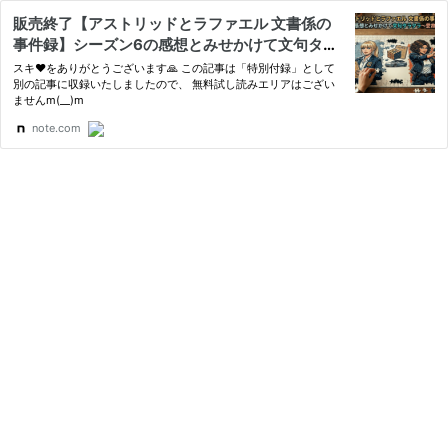
販売終了【アストリッドとラファエル 文書係の
事件録】シーズン6の感想とみせかけて文句タラ
タラ～愛故にあいうえお｜小幡リアン
スキ❤️をありがとうございます🙏 この記事は「特別付録」として
別の記事に収録いたしましたので、 無料試し読みエリアはござい
ませんm(__)m
note.com