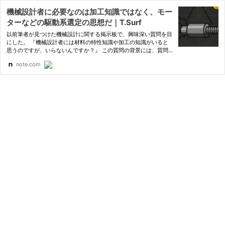
機械設計者に必要なのは加工知識ではなく、モー
ターなどの駆動系選定の思想だ｜T.Surf
以前筆者が見つけた機械設計に関する掲示板で、興味深い質問を目
にした。 『機械設計者には材料の特性知識や加工の知識がいると
思うのですが、いらないんですか？』 この質問の背景には、質問
者の会社で設計者が作成した図面に対して、加工現場から「この材
note.com
質では加工できない」といったクレームが頻発しているという…