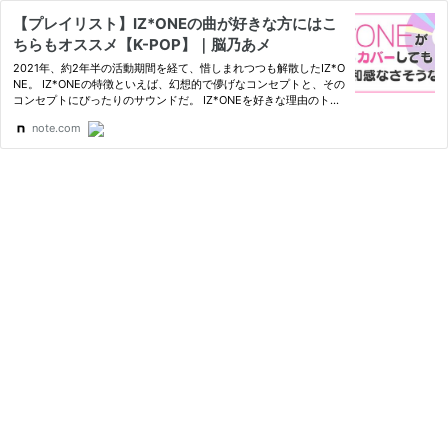
【プレイリスト】IZ*ONEの曲が好きな方にはこ
ちらもオススメ【K-POP】｜脳乃あメ
2021年、約2年半の活動期間を経て、惜しまれつつも解散したIZ*O
NE。 IZ*ONEの特徴といえば、幻想的で儚げなコンセプトと、その
コンセプトにぴったりのサウンドだ。 IZ*ONEを好きな理由のトッ
プに、「幻想的で儚げな曲」を出していることが君臨する人も多い
note.com
と思う。 今後…