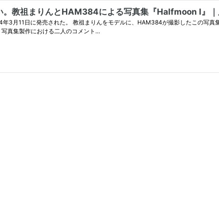
祖まりんとHAM384による写真集『Halfmoon I』
、2024年3月11日に発売された。 教祖まりんをモデルに、HAM384が撮影したこ
HAM384による手書きの文字が添えられている。 今回は、写真集製作における二人のコメント…