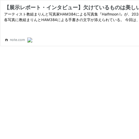
【展示レポート・インタビュー】欠けているものは美しい。教
アーティスト教組まりんと写真家HAM384による写真集『Halfmoon Ⅰ』が
各写真に教組まりんと
note.com