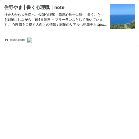
住野やま | 書く心理職｜note
社会人から大学院へ、公認心理師・臨床心理士に📚 「書くこと」
を副業にしながら、週4日勤務 ＋フリーランスとして働いていま
す。 心理職を目指す人向けの情報 / 副業のリアルも執筆中 https://
lit.link/sumino-yama Amazonアソシエイト参加中です。
note.com