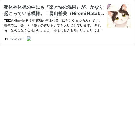
整体や体操の中にも『楽と快の混同』が、かなり
起こっている模様。｜畠山裕美（Hiromi Hatake
yama) 操体プラクティショナー、操体エヴァン
TEIZAN操体医科学研究所の畠山裕美（はたけやまひろみ）です。
ジェリスト
操体では「楽」と「快」の違いをとても大切にしています。 それ
も「なんとなく心地いい」とか「ちょっときもちいい」というよう
なふんわりしたものではなく「からだが味わってみたい要求がある
note.com
快か」と、からだに確認します。 しかし、昔はこの違いが今ほ…