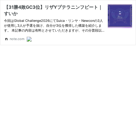
【31勝4敗GC3位】リザYプテラニンフビート｜
すいか
今回はGlobal Challenge2026にてSuica・リンヤ・Newconの3人
が使用し3人が予選を抜け、自分が3位を獲得した構築を紹介しま
す。 本記事の内容は有料とさせていただきますが、その分普段以
上に立ち回りや構築経緯について詳細に記載すると共に、ご購入い
note.com
ただいた方に対し本記事の構築に関する質問や相談もお受けしま
す。 前…