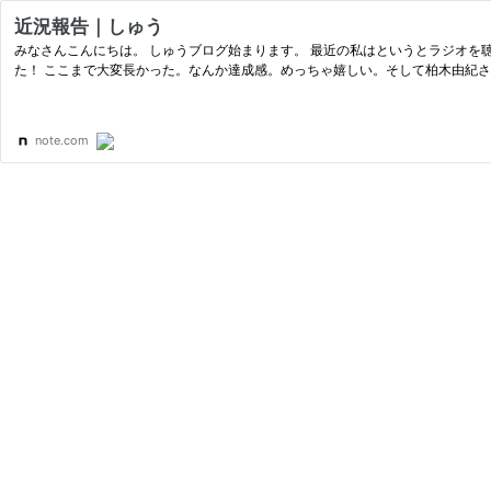
近況報告｜しゅう
みなさんこんにちは。 しゅうブログ始まります。 最近の私はというとラジオを聴きまくっている生活が終了しました。もちろん聴いていたのは「アッパレやってまーす水曜日」なのですが、ついに最新回までたどり着けまし
た！ ここまで大変長かった。なんか達成感。めっちゃ嬉しい。そして柏木由紀
note.com