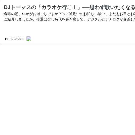
DJトーマスの「カラオケ行こ！」──思わず歌いたくなるJ
金曜の朝、いかがお過ごしですか？って通勤中のお忙しい最中、またもお目とお耳を拝借いたします。 D
ご紹介しましたが、今週は少し時代を巻き戻して、デジタルとアナログが交差し
note.com