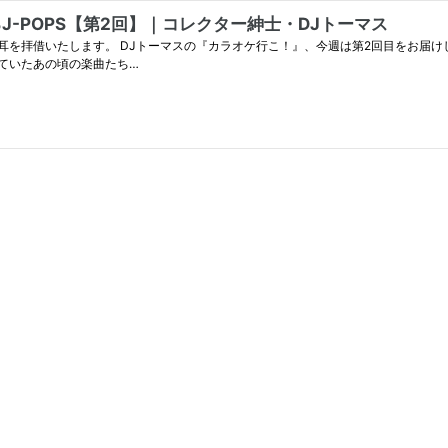
-POPS【第2回】｜コレクター紳士・DJトーマス
Jトーマスの『カラオケ行こ！』、今週は第2回目をお届けします。 こちらは第一回↓ 先週は今の私を形作
ていたあの頃の楽曲たち…