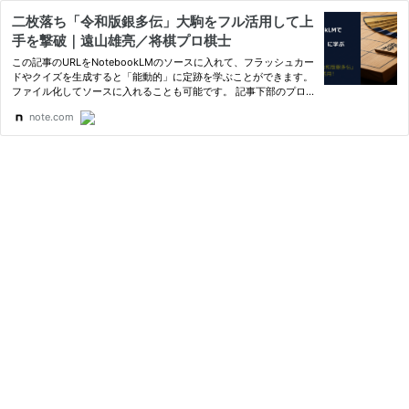
二枚落ち「令和版銀多伝」大駒をフル活用して上
手を撃破｜遠山雄亮／将棋プロ棋士
この記事のURLをNotebookLMのソースに入れて、フラッシュカー
ドやクイズを生成すると「能動的」に定跡を学ぶことができます。
ファイル化してソースに入れることも可能です。 記事下部のプロ
ンプトを入力すると、符号の間違いを減らし、問題数の指定も可能
note.com
です。 全体の流れ 令和版銀多伝の基本図 この駒組みが「令和版
銀…