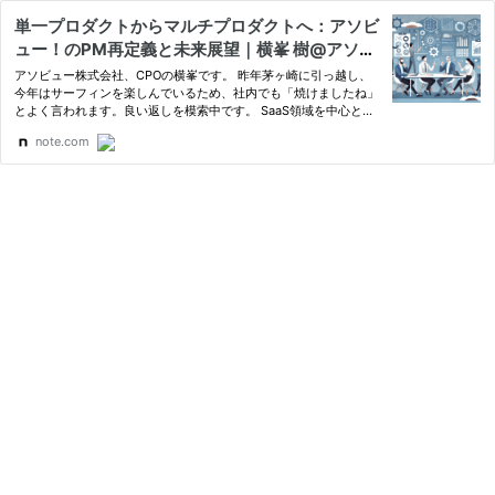
単一プロダクトからマルチプロダクトへ：アソビ
ュー！のPM再定義と未来展望｜横峯 樹@アソビ
ュー株式会社CPO
アソビュー株式会社、CPOの横峯です。 昨年茅ヶ崎に引っ越し、
今年はサーフィンを楽しんでいるため、社内でも「焼けましたね」
とよく言われます。良い返しを模索中です。 SaaS領域を中心とし
て「マルチプロダクト」や「コンパウンド」といったバズワードが
note.com
広がりを見せていると思います。 これまで弊社は、ひとつのプロ…