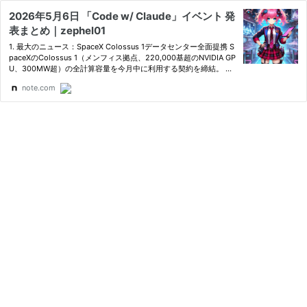
2026年5月6日 「Code w/ Claude」イベント 発
表まとめ｜zephel01
1. 最大のニュース：SpaceX Colossus 1データセンター全面提携 S
paceXのColossus 1（メンフィス拠点、220,000基超のNVIDIA GP
U、300MW超）の全計算容量を今月中に利用する契約を締結。 こ
れによりClaude全体の容量が大幅強化（Amazon/Google/Microso
note.com
ftとの既存契約も併せて）。 即時適用の制限緩和： Claude C…