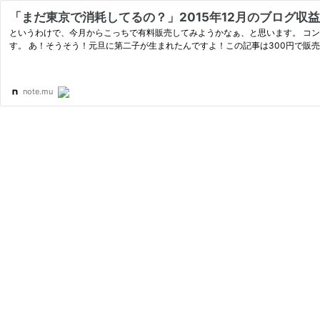
「まだ東京で消耗してるの？」2015年12月のブログ収
というわけで、今月からこっちで有料販売してみようかなぁ、と思います。 コンテンツの内容としては、 ・アクセス数の詳細データ ・売上とその内容 ・今月の収益化Tips ・2016年1月の方針 なんてところを収録していま
す。 あ！そうそう！元旦に第二子が生まれたんですよ！この記事は300円で販売
note.mu