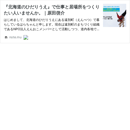
『北海道のひだりうえ』で仕事と居場所をつくり
たい人いませんか。｜原田啓介
はじめまして、北海道のひだりうえにある遠別町（えんべつ）で暮
らしているはらちゃんと申します。現在は遠別町のまちづくり組織
であるNPO法人えんおこメンバーとして活動しつつ、道内各地で写
真やデザインの仕事をしながら細々と食いつないでいます。詳しい
note.mu
プロフィールが気になる方は個人ブログをご覧ください。 プ…