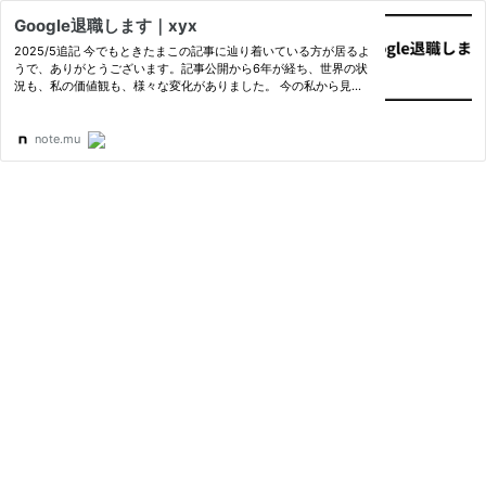
Google退職します｜xyx
2025/5追記 今でもときたまこの記事に辿り着いている方が居るよ
うで、ありがとうございます。記事公開から6年が経ち、世界の状
況も、私の価値観も、様々な変化がありました。 今の私から見
て、この文章は誤りでは無いものの、ここまで楽観的に思えない
な、と思います。Googleという会社、ソフトウェアエンジニアと
いう職…
note.mu