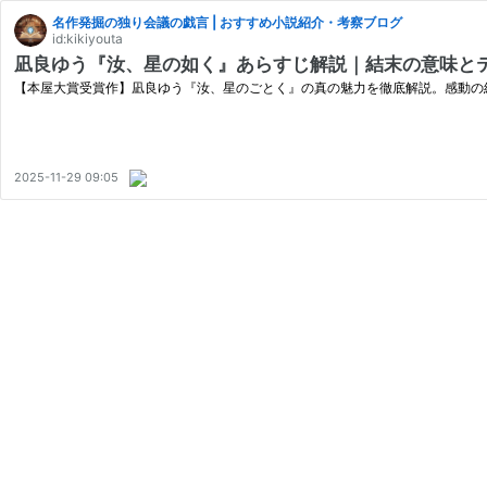
名作発掘の独り会議の戯言 | おすすめ小説紹介・考察ブログ
id:kikiyouta
凪良ゆう『汝、星の如く』あらすじ解説｜結末の意味と
【本屋大賞受賞作】凪良ゆう『汝、星のごとく』の真の魅力を徹底解説。感動の
2025-11-29 09:05