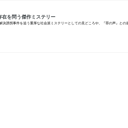
存在を問う傑作ミステリー
解決誘拐事件を追う重厚な社会派ミステリーとしての見どころや、『罪の声』との