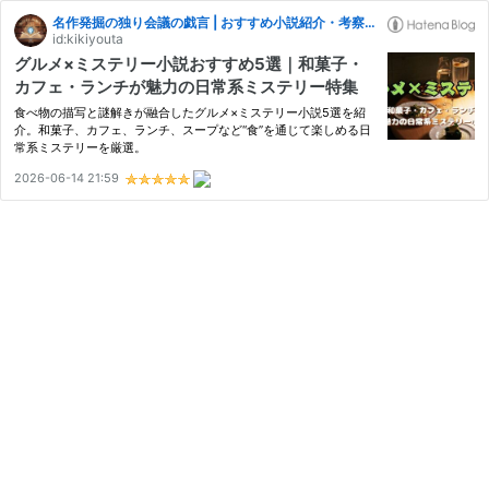
名作発掘の独り会議の戯言 | おすすめ小説紹介・考察ブログ
id:kikiyouta
グルメ×ミステリー小説おすすめ5選｜和菓子・
カフェ・ランチが魅力の日常系ミステリー特集
食べ物の描写と謎解きが融合したグルメ×ミステリー小説5選を紹
介。和菓子、カフェ、ランチ、スープなど“食”を通じて楽しめる日
常系ミステリーを厳選。
2026-06-14 21:59