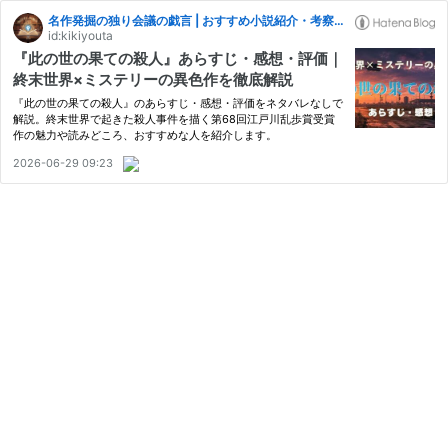
名作発掘の独り会議の戯言 | おすすめ小説紹介・考察ブログ
id:kikiyouta
『此の世の果ての殺人』あらすじ・感想・評価｜
終末世界×ミステリーの異色作を徹底解説
『此の世の果ての殺人』のあらすじ・感想・評価をネタバレなしで
解説。終末世界で起きた殺人事件を描く第68回江戸川乱歩賞受賞
作の魅力や読みどころ、おすすめな人を紹介します。
2026-06-29 09:23