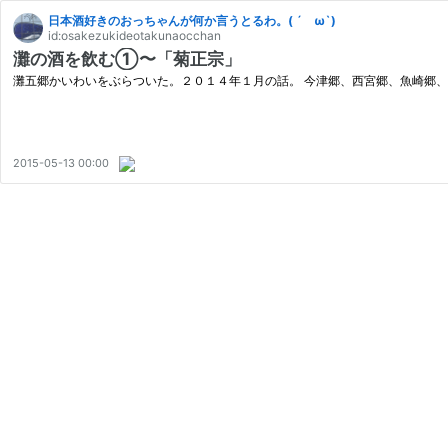
日本酒好きのおっちゃんが何か言うとるわ。( ´ ω`)
id:osakezukideotakunaocchan
灘の酒を飲む①〜「菊正宗」
灘五郷かいわいをぶらついた。２０１４年１月の話。 今津郷、西宮郷、魚崎郷、
2015-05-13 00:00