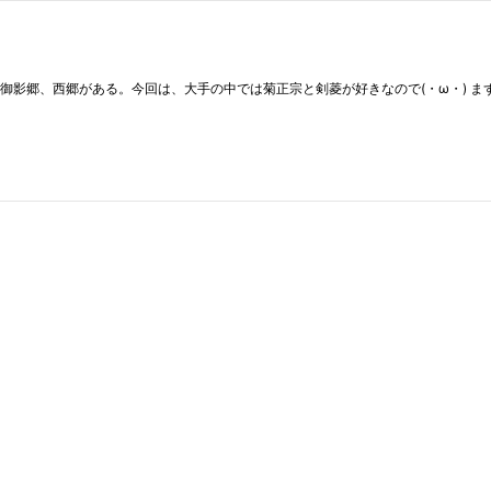
御影郷、西郷がある。今回は、大手の中では菊正宗と剣菱が好きなので(・ω・) ま