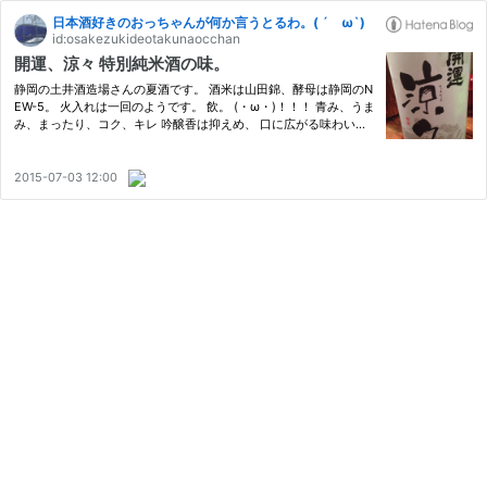
日本酒好きのおっちゃんが何か言うとるわ。( ´ ω`)
id:osakezukideotakunaocchan
開運、涼々 特別純米酒の味。
静岡の土井酒造場さんの夏酒です。 酒米は山田錦、酵母は静岡のN
EW-5。 火入れは一回のようです。 飲。 (・ω・)！！！ 青み、うま
み、まったり、コク、キレ 吟醸香は抑えめ、 口に広がる味わいは
昨日の天狗舞夏酒寄り。 開運も能登流の系譜（杜氏だった故・波
瀬正吉さんは能登杜氏四天王と呼ばれた1人）を引くからでしょ
う…
2015-07-03 12:00