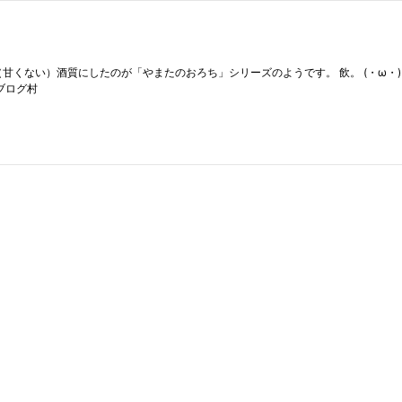
甘くない）酒質にしたのが「やまたのおろち」シリーズのようです。 飲。 (・ω・
ブログ村