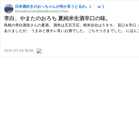
日本酒好きのおっちゃんが何か言うとるわ。( ´ ω`)
id:osakezukideotakunaocchan
李白、やまたのおろち 夏純米生酒辛口の味。
島根の李白酒造さんの夏酒。 酒米は五百万石、精米歩合は５８％。 旨口＆辛口（
ありましたが、 うまみと後キレ良いお酒でした。 ごちそうさまでした。 にほん
2015-07-24 18:00