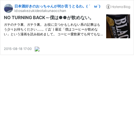
日本酒好きのおっちゃんが何か言うとるわ。( ´ ω`)
id:osakezukideotakunaocchan
NO TURNING BACK～僕は●●が飲めない。
ガチのチラ裏、ガチラ裏。 お役に立つかもしれない系の記事はも
う少々お待ちください……。(´Д` ) 最近「僕はコーヒーが飲めな
い」という漫画を読み始めまして。 コーヒー愛飲家でも何でもな
いですが、食べ物ネタは大好きなので。 ↓こんな感じのストーリ
ー。 飲料会社に勤める若手営業マンの花山は、得意先で出される
コーヒ…
2015-08-18 17:00