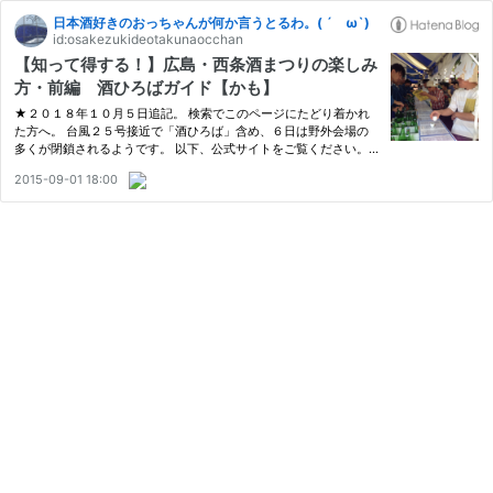
日本酒好きのおっちゃんが何か言うとるわ。( ´ ω`)
id:osakezukideotakunaocchan
【知って得する！】広島・西条酒まつりの楽しみ
方・前編 酒ひろばガイド【かも】
★２０１８年１０月５日追記。 検索でこのページにたどり着かれ
た方へ。 台風２５号接近で「酒ひろば」含め、６日は野外会場の
多くが閉鎖されるようです。 以下、公式サイトをご覧ください。
酒まつりの公式サイト また、今年の「酒ひろば」は本記事で書い
2015-09-01 18:00
ているような入場券渡した後の飲み放題ではなく、入場券で試飲チ
ケ…