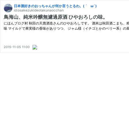
日本酒好きのおっちゃんが何か言うとるわ。( ´ ω`)
id:osakezukideotakunaocchan
鳥海山、純米吟醸無濾過原酒 ひやおろしの味。
にほんブログ村 秋田の天壽酒造さんのひやおろしです。 酒米は秋田酒こまち、精
味 マイルドで果実様の香味がありつつ、 ジャム様（イチゴとかのベリー系）の風
2015-11-05 11:00