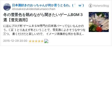
日本酒好きのおっちゃんが何か言うとるわ。( ´ ω`)
id:osakezukideotakunaocchan
冬の雪景色を眺めながら聞きたいゲームBGM３
選【雪見酒用】
にほんブログ村 ゲームＢＧＭ専門の日本酒バーってないもんかの
う。(´Д` ) とりあえず冬ということで、雪見酒によさそうなやつを
三つ。 書くだけだと寂しいので、 イメージ画像的な何かを添えて
います。 ②③は①以上にこじつけのやっつけでごんす。(・ω・)
2015-12-29 20:30
①聖剣伝説3 another winter 夜にしんしんと降り積もる感じがし
ます…