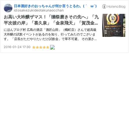
日本酒好きのおっちゃんが何か言うとるわ。( ´ ω`)
id:osakezukideotakunaocchan
お高い大吟醸ザマス！「獺祭磨きその先へ」「九
平次彼の岸」「喜久泉」「金泉飛天」「賀茂金
秀」試飲したアテクシ。
にほんブログ村 広島の酒店「酒匠山田」（幟町店）さんで超高級
大吟醸の試飲イベントがあるのを知り、行ってみたのでございま
す。 「店長がただやりたいだけ試飲会」で草不可避。 その潔さ、
よござんす。 (=ﾟωﾟ) 全５銘柄４０ミリずつ。 参加費は計１合ちょ
2016-01-24 17:30
っとで３０００円。 ちとお高いように感じますが、「獺祭磨きそ
の…