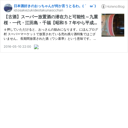
日本酒好きのおっちゃんが何か言うとるわ。( ´ ω`)
id:osakezukideotakunaocchan
【古酒】スーパー放置酒の潜在力と可能性～九重
桜・一代・江田島・千福【昭和５７年やら平成５
年とか】
↓押していただけると、おっさんの励みになります。にほんブログ
村 スーパーマーケットで放置されている売れ残り酒特集ではござ
いません。 長期間放置された酒（ワシ基準）という意味です。 ほ
んなら、最初からそう書けややて？(´Д` ) 何か「スーパー」付けた
2016-05-10 22:00
方が強そうじゃない？ (=ﾟωﾟ) それはさておき、 今回はご自宅な…