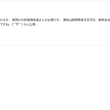
す。 静岡の大村屋酒造場さんのお酒です。 酒米は静岡県産五百万石、精米歩合は60
すね。(￣▽￣) そんな酒…