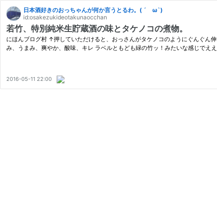
日本酒好きのおっちゃんが何か言うとるわ。( ´ ω`)
id:osakezukideotakunaocchan
若竹、特別純米生貯蔵酒の味とタケノコの煮物。
にほんブログ村 ↑押していただけると、おっさんがタケノコのようにぐんぐん伸びま
み、うまみ、爽やか、酸味、キレ ラベルともども緑の竹ッ！みたいな感じでええで
2016-05-11 22:00