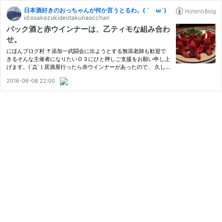
日本酒好きのおっちゃんが何か言うとるわ。( ´ ω`)
id:osakezukideotakunaocchan
パック酒と赤ウインナーは、乙ティモな組み合わ
せ。
にほんブログ村 ↑添加一武闘会に出ようとする無添老師も歓迎で
きるそんな主催者になりたいＯ３にひと押しご支援をお願い申し上
げます。(´Д` ) 居酒屋行ったら赤ウインナーがあったので、 久しぶ
りに食べてみた。 (・ω・) 何気なく頼んだお安い値段の日本酒は土
2016-06-08 22:00
佐鶴のパック酒。 ツルパック青・良等酒。 常温でいただきまし…