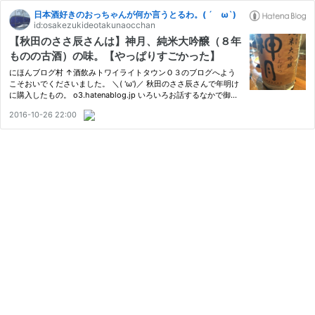
日本酒好きのおっちゃんが何か言うとるわ。( ´ ω`)
id:osakezukideotakunaocchan
【秋田のささ辰さんは】神月、純米大吟醸（８年
ものの古酒）の味。【やっぱりすごかった】
にほんブログ村 ↑酒飲みトワイライトタウンＯ３のブログへよう
こそおいでくださいました。 ＼( 'ω')／ 秋田のささ辰さんで年明け
に購入したもの。 o3.hatenablog.jp いろいろお話するなかで御大
にすすめられた熟成酒の一つです。 秋田県は「太平山」で知られ
2016-10-26 22:00
る小玉醸造さんのお酒です。 ８年古酒です。 さすがに年が年だ
し…