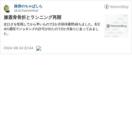
路傍のちゃばしら
id:ochanomitai
膝蓋骨骨折とランニング再開
左ひざを怪我してから早いもので2か月弱(8週間)経ちました。8/2
4の通院でジョギングの許可が出たので2か月振りに走ってみまし
た。
2024-08-24 22:44