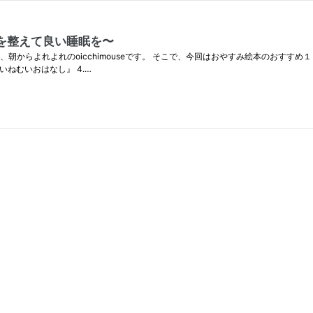
を整えて良い睡眠を〜
朝からよれよれのoicchimouseです。 そこで、今回はおやすみ絵本のおすす
いねむいおはなし』 4.…