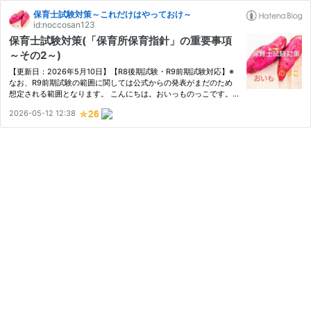
保育士試験対策～これだけはやっておけ～
id:noccosan123
保育士試験対策(「保育所保育指針」の重要事項
～その2～)
【更新日：2026年5月10日】【R8後期試験・R9前期試験対応】※
なお、R9前期試験の範囲に関しては公式からの発表がまだのため
想定される範囲となります。 こんにちは。おいっものっこです。
今回は、「保育所保育指針」の重要事項まとめ～その2～と題し
2026-05-12 12:38
て、『保育所保育指針』の第2章の重要な部分を取り上げていきた
いと思い…