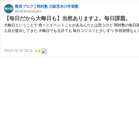
塾長ブログ | 岡村塾 大阪茨木の学習塾
id:okamurajuku
【毎日だから大晦日も】当然ありますよ。毎日課題。
大晦日ということで 色々とイベントごとがあるんだとは思うけど 岡村塾の毎日課題
人目が提出してきた 大晦日でも元旦でも 毎日コツコツと少しずつ 学習習慣なん
2023-12-31 13:12