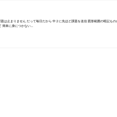
は止まりません だって毎日だから 中２に先ほど課題を送信 図形範囲の暗記ものの音
て 簡単に身につかない…