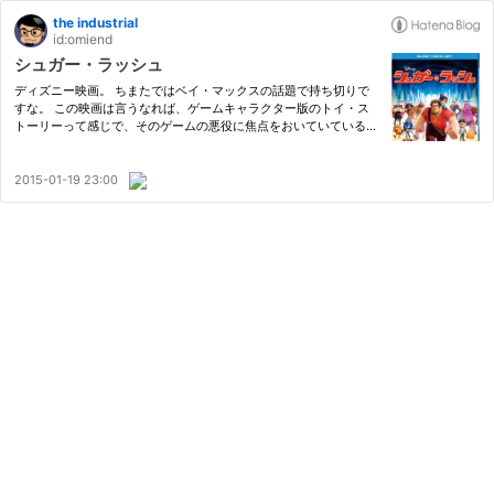
the industrial
id:omiend
シュガー・ラッシュ
ディズニー映画。 ちまたではベイ・マックスの話題で持ち切りで
すな。 この映画は言うなれば、ゲームキャラクター版のトイ・ス
トーリーって感じで、そのゲームの悪役に焦点をおいていている。
クッパとかベガ（ストII）とかそしてなぜかザンギエフとかが出て
くる。 ドクター・エッグマンなんて最近の子は知らんのではない…
2015-01-19 23:00