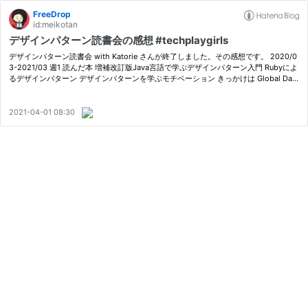
FreeDrop
id:meikotan
デザインパターン読書会の感想 #techplaygirls
デザインパターン読書会 with Katorie さんが終了しました。その感想です。 2020/0
3-2021/03 週1 読んだ本 増補改訂版Java言語で学ぶデザインパターン入門 Rubyによ
るデザインパターン デザインパターンを学ぶモチベーション きっかけは Global Day
of Coderetreat 2018 in Matsuyama で良い設計について考えたことです。…
2021-04-01 08:30