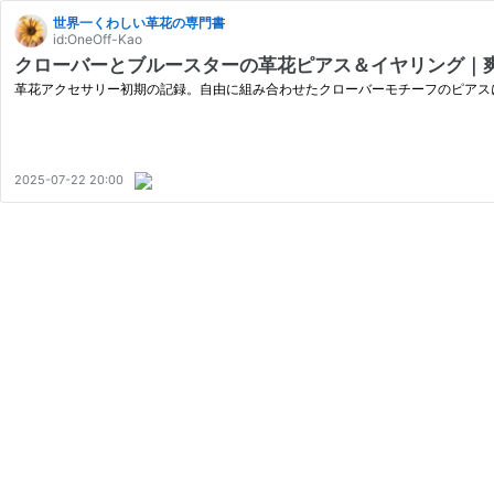
世界一くわしい革花の専門書
id:OneOff-Kao
クローバーとブルースターの革花ピアス＆イヤリング｜爽
革花アクセサリー初期の記録。自由に組み合わせたクローバーモチーフのピアス
2025-07-22 20:00