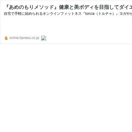
『あめのもりメソッド』健康と美ボディを目指してダイエット
自宅で手軽に始められるオンラインフィットネス『torcia（トルチャ）』ヨガ
online.tipness.co.jp