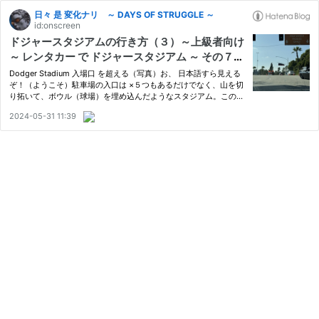
日々 是 変化ナリ ～ DAYS OF STRUGGLE ～
id:onscreen
ドジャースタジアムの行き方（３）～上級者向け
～ レンタカー で ドジャースタジアム ～ その７
～
Dodger Stadium 入場口 を超える（写真）お、 日本語すら見える
ぞ！（ようこそ）駐車場の入口は ×５つもあるだけでなく、山を切
り拓いて、ボウル（球場）を埋め込んだようなスタジアム。このた
め、周辺には駐車場が山ほど！（汗）写真でも LOT K（アルファベ
2024-05-31 11:39
ット） やら LOT 7（数字！）やら、一体何個に区分けされている…