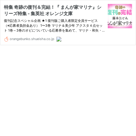
特集 奇跡の復刊＆完結！『 まんが家マリナ』シ
リーズ特集 - 集英社 オレンジ文庫
復刊記念スペシャル企画 ★1 復刊版ご購入者限定全員サービス
（※応募者負担金あり） 1〜3巻 マリナ＆美少年 アクスタ４点セッ
ト 1巻～3巻のオビについている応募券を集めて、マリナ・和矢・
シャルル・薫のアク…
orangebunko.shueisha.co.jp